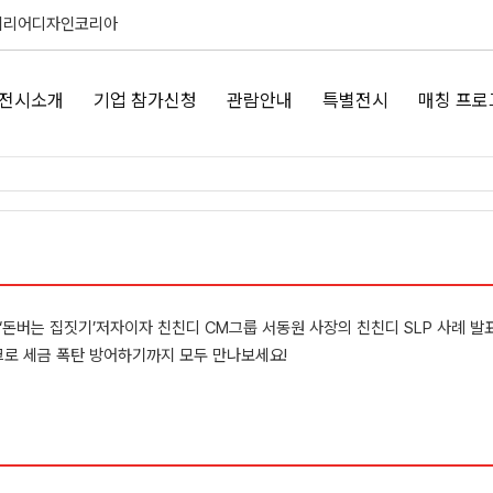
테리어디자인코리아
전시소개
기업 참가신청
관람안내
특별전시
매칭 프로
. ‘돈버는 집짓기’저자이자 친친디 CM그룹 서동원 사장의 친친디 SLP 사례 
크로 세금 폭탄 방어하기까지 모두 만나보세요!