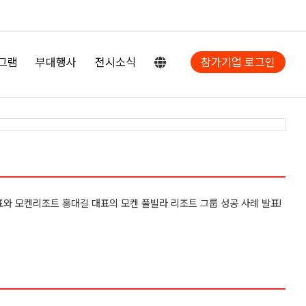
그램
부대행사
전시소식
참가기업 로그인
발표와 모켄리조트 홍대길 대표의 모켄 풀빌라 리조트 그룹 성공 사례 발표!