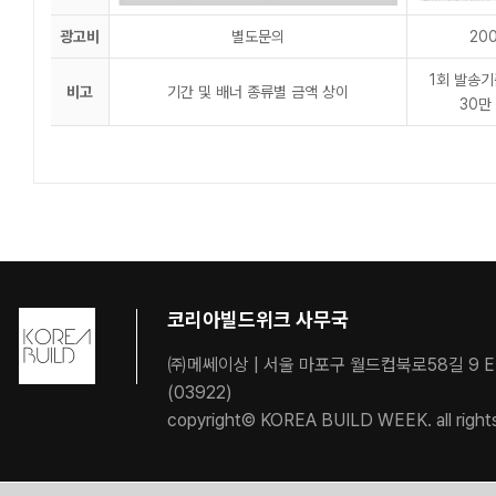
광고비
별도문의
20
1회 발송기
비고
기간 및 배너 종류별 금액 상이
30만
코리아빌드위크 사무국
㈜메쎄이상 | 서울 마포구 월드컵북로58길 9 
(03922)
copyright© KOREA BUILD WEEK. all right