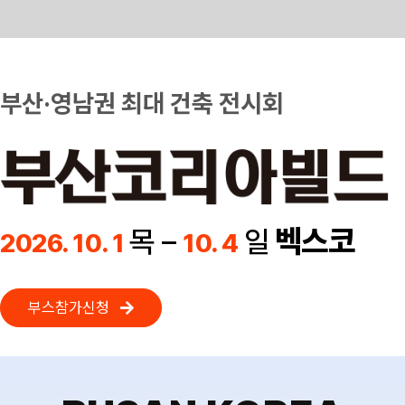
Skip
to
content
부산·영남권 최대 건축 전시회
벡스코
목 –
일
2026. 10. 1
10. 4
부스참가신청