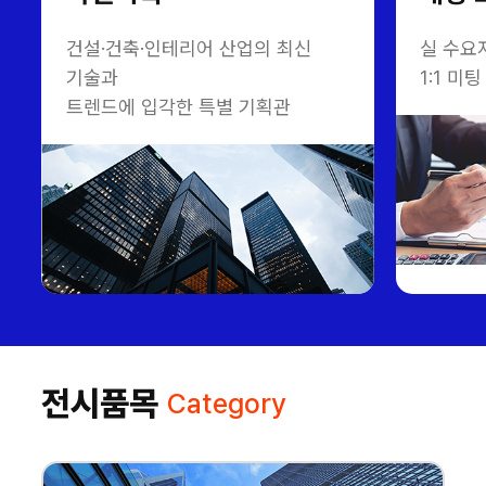
건설·건축·인테리어 산업의 최신
실 수요
기술과
1:1 
트렌드에 입각한 특별 기획관
전시품목
Category