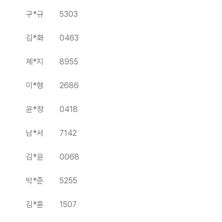
구*규 5303
김*화 0463
제*지 8955
이*형 2686
윤*정 0418
남*서 7142
김*윤 0068
박*준 5255
김*훈 1507