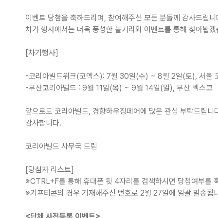
이벤트 당첨을 축하드리며, 참여해주신 모든 분들께 감사드립니
차기 행사에서는 더욱 풍성한 볼거리와 이벤트를 통해 찾아뵙겠
[차기행사]
-코리아빌드위크(코엑스): 7월 30일(수) ~ 8월 2일(토), 서울
-부산코리아빌드 : 9월 11일(목) ~ 9월 14일(일), 부산 벡스코
앞으로도 코리아빌드, 경향하우징페어에 많은 관심 부탁드립니다
감사합니다.
코리아빌드 사무국 드림
[당첨자 리스트]
※CTRL+F를 통해 휴대폰 뒷 4자리를 검색하시면 당첨여부를 
※기프티콘의 경우 기재해주신 번호로 2월 27일에 일괄 발송됩
<
단체
사전등록
이벤트
>