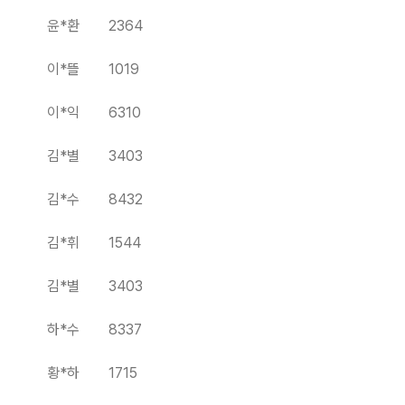
윤*환 2364
이*뜰 1019
이*익 6310
김*별 3403
김*수 8432
김*휘 1544
김*별 3403
하*수 8337
황*하 1715