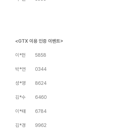
<GTX
이용
인증
이벤트
>
이*헌 5858
박*연 0344
성*영 8624
김*수 6460
이*태 6784
김*경 9962