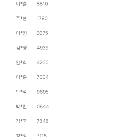
이*훈 8810
주*현 1790
이*원 9375
김*영 4939
안*희 4260
이*훈 7004
박*석 9695
박*란 0844
김*국 7848
정*성 7118