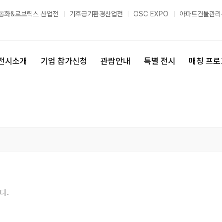
동화&로보틱스 산업전
기후공기환경산업전
OSC EXPO
아파트건물관리
전시소개
기업 참가신청
관람안내
특별 전시
매칭 프로
다.