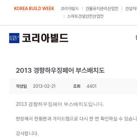
Skip
KOREA BUILD WEEK
코리아빌드
건물유지관리산업전
건설자
to
스마트건설안전산업전
content
2013 경향하우징페어 부스배치도
작성일
2013-02-21
조회
4401
2013 경향하우징페어 부스배치도입니다.
현장에서 현황판과 가이드맵으로 다시 한 번 확인하실 수 있습니
감사합니다.