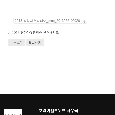
2013-경향하우징페어_map_2013022192920.jpg
«
2012 경향하우징페어 부스배치도
목록보기
답글쓰기
코리아빌드위크 사무국