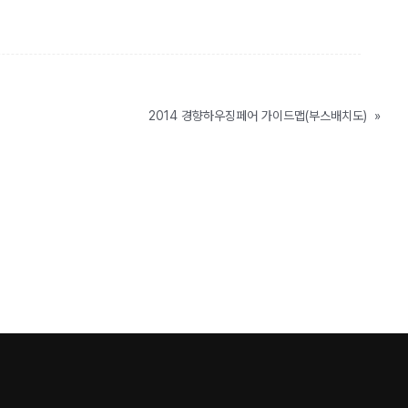
2014 경향하우징페어 가이드맵(부스배치도)
»