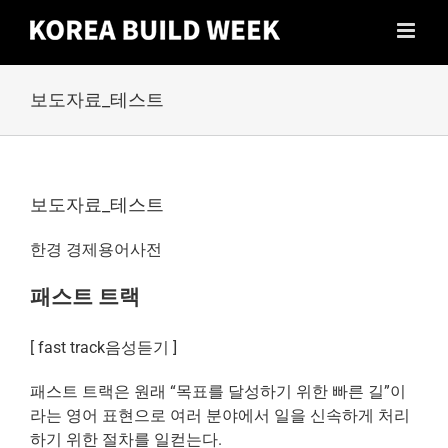
Skip
to
content
보도자료_테스트
보도자료_테스트
한경 경제용어사전
패스트 트랙
[
fast track
음성듣기
]
패스트 트랙은 원래 “목표를 달성하기 위한 빠른 길”이
라는 영어 표현으로 여러 분야에서 일을 신속하게 처리
하기 위한 절차를 일컫는다.