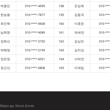
박종민
010-****-4599
158
진성욱
010-***
한승용
010-****-7877
159
김동국
010-***
최인혁
010-****-9608
160
이효린
010-***
남욱현
010-****-9089
161
박세연
010-***
장희선
010-****-2720
162
김상진
010-***
박혜영
010-****-2199
163
김치성
010-***
장은정
010-****-6021
164
서하연
010-***
정근선
010-****-0808
165
이재임
010-***
 Mapo-gu, Seoul, Korea