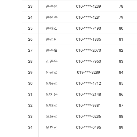
23
손수영
010-****-4239
78
24
송연수
010-****-4281
79
25
송재길
010-****-7493
80
26
송정민
010-****-1835
81
27
송주월
010-****-2073
82
28
심준우
010-****-7950
83
29
안광섭
019-***-3289
84
30
양윤정
010-****-4712
85
31
양지은
010-****-2148
86
32
양태석
010-****-9381
87
33
오용석
010-****-0236
88
34
원현선
010-****-0495
89