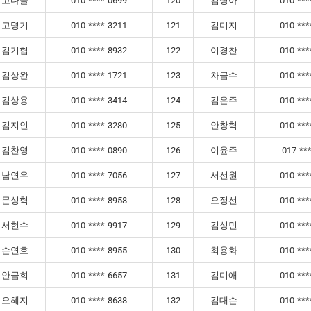
고다슬
010-****-0699
120
김령아
010-***
고명기
010-****-3211
121
김미지
010-***
김기협
010-****-8932
122
이경찬
010-***
김상완
010-****-1721
123
차금수
010-***
김상용
010-****-3414
124
김은주
010-***
김지인
010-****-3280
125
안창혁
010-***
김찬영
010-****-0890
126
이윤주
017-**
남연우
010-****-7056
127
서선원
010-***
문성혁
010-****-8958
128
오정선
010-***
서현수
010-****-9917
129
김성민
010-***
손연호
010-****-8955
130
최용화
010-***
안금희
010-****-6657
131
김미애
010-***
오혜지
010-****-8638
132
김대손
010-***