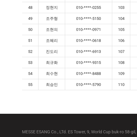
48
정현지
010-****-0255
103
49
조주형
010-****-5150
104
50
조현의
010-****-0971
105
51
조혜리
010-****-0618
106
52
진도리
010-****-6913
107
53
최규화
010-****-9315
108
54
최수현
010-****-8488
109
55
최승민
010-****-5790
110
MESSE ESANG Co., LTd. ES Tower, 9, World Cup buk-ro 58-gil,