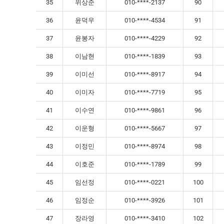
35
위상준
010-****-2137
90
36
윤덕우
010-****-4534
91
37
윤봉자
010-****-4229
92
38
이남현
010-****-1839
93
39
이미선
010-****-8917
94
40
이미자
010-****-7719
95
41
이수연
010-****-9861
96
42
이운형
010-****-5667
97
43
이정민
010-****-8974
98
44
이호준
010-****-1789
99
45
임선정
010-****-0221
100
46
임정순
010-****-3926
101
47
장라영
010-****-3410
102