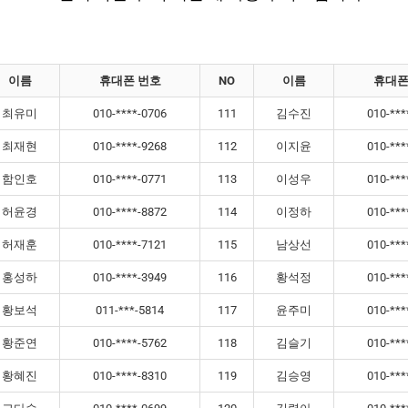
이름
휴대폰 번호
NO
이름
휴대폰
최유미
010-****-0706
111
김수진
010-***
최재현
010-****-9268
112
이지윤
010-***
함인호
010-****-0771
113
이성우
010-***
허윤경
010-****-8872
114
이정하
010-***
허재훈
010-****-7121
115
남상선
010-***
홍성하
010-****-3949
116
황석정
010-***
황보석
011-***-5814
117
윤주미
010-***
황준연
010-****-5762
118
김슬기
010-***
황혜진
010-****-8310
119
김승영
010-***