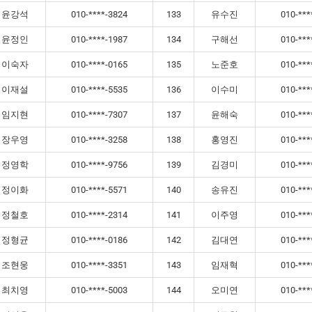
윤강석
010-****-3824
133
유수진
010-***
윤정인
010-****-1987
134
구해선
010-***
이숙자
010-****-0165
135
노준호
010-***
이재설
010-****-5535
136
이수미
010-***
임지현
010-****-7307
137
윤해숙
010-***
장우영
010-****-3258
138
홍영진
010-***
정영학
010-****-9756
139
김경미
010-***
정이화
010-****-5571
140
송유진
010-***
정철호
010-****-2314
141
이주영
010-***
정형균
010-****-0186
142
김대연
010-***
조현웅
010-****-3351
143
임재혁
010-***
최치영
010-****-5003
144
오미연
010-***