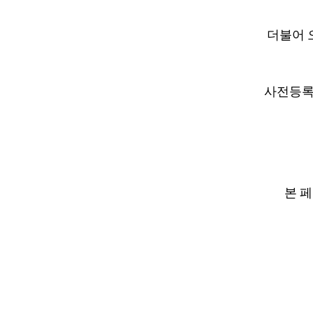
더불어 
사전등록
본 페