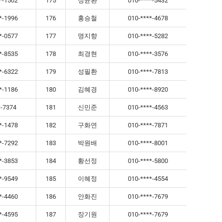
*-1502
175
정윤환
010-****-5432
*-1996
176
홍승철
010-****-4678
*-0577
177
명지향
010-****-5282
*-8535
178
최경현
010-****-3576
*-6322
179
성필환
010-****-7813
*-1186
180
김혜경
010-****-8920
*-7374
181
신민준
010-****-4563
*-1478
182
구화연
010-****-7871
*-7292
183
박원배
010-****-8001
*-3853
184
황선정
010-****-5800
*-9549
185
이혜정
010-****-4554
*-4460
186
안화진
010-****-7679
*-4595
187
장기원
010-****-7679