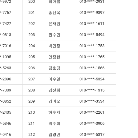
*-9972
200
최아름
010-****-2931
*-7767
201
송선옥
010-****-9397
*-7427
202
윤채원
010-****-1611
*-0813
203
권수민
010-****-5494
*-7016
204
박민정
010-****-1753
*-1095
205
안정현
010-****-1765
*-5263
206
김효경
010-****-1566
*-2896
207
이수열
010-****-5324
*-7309
208
김선희
010-****-1315
*-0852
209
김비오
010-****-3534
*-2435
210
허수지
010-****-2261
*-5346
211
박수희
010-****-0906
*-0416
212
임경빈
010-****-5317