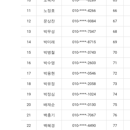
10
노옥자
010-****-3289
65
11
노정호
010-****-4266
66
12
문상찬
010-****-9384
67
13
박무성
010-****-7347
68
14
박미래
010-****-8715
69
15
박병철
010-****-3743
70
16
박수영
010-****-2603
71
17
박용현
010-****-0546
72
18
박유정
010-****-2058
73
19
박정심
010-****-1024
74
20
배재순
010-****-0130
75
21
백충기
010-****-7067
76
22
백혜경
010-****-4490
77