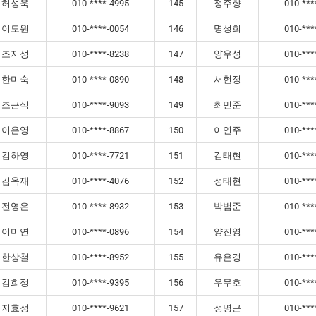
허성욱
010-****-4995
145
정주향
010-***
이도원
010-****-0054
146
명성희
010-***
조지성
010-****-8238
147
양우성
010-***
한미숙
010-****-0890
148
서현정
010-***
조근식
010-****-9093
149
최민준
010-***
이은영
010-****-8867
150
이연주
010-***
김하영
010-****-7721
151
김태현
010-***
김옥재
010-****-4076
152
정태현
010-***
전영은
010-****-8932
153
박범준
010-***
이미연
010-****-0896
154
양진영
010-***
한상철
010-****-8952
155
유은경
010-***
김희정
010-****-9395
156
우무호
010-***
지효정
010-****-9621
157
정명근
010-***