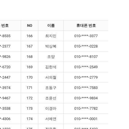
 번호
NO
이름
휴대폰 번호
*-8535
166
최지민
010-****-3377
*-2377
167
박상복
010-****-0228
*-9826
168
조양
010-****-8107
*-6720
169
김한석
010-****-2549
*-2447
170
서의철
010-****-2779
*-3974
171
조동구
010-****-7583
*-9467
172
조윤선
010-****-9834
*-3538
173
이경아
010-****-7782
*-4306
174
서예연
010-****-0001