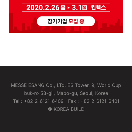
MESSE ESANG Co., LTd. ES Tower, 9, World Cup
buk-ro 58-gil, Mapo-gu, Seoul, Korea
Tel : +82-2-6121-6409 Fax : +82-2-6121-6401
© KOREA BUILD