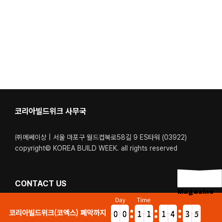
코리아빌드위크 사무국
㈜메쎄이상 | 서울 마포구 월드컵북로58길 9 ES타워 (03922)
copyright© KOREA BUILD WEEK. all rights reserved
CONTACT US
Magazine
Day
Time
Tel. 02-6121-6400 / 1600-5340
코리아빌드위크(코엑스) 폐막까지
0
0
1
1
1
4
3
9
9
0
0
0
3
2
5
4
운영시간. 월-금 : 09:00 – 18:00 (점심시간: 12:40 – 13:40)