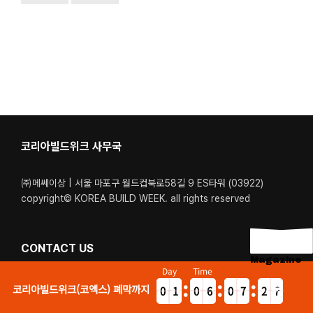
코리아빌드위크 사무국
㈜메쎄이상 | 서울 마포구 월드컵북로58길 9 ES타워 (03922)
copyright© KOREA BUILD WEEK. all rights reserved
CONTACT US
Magazine
Day
Time
Tel. 02-6121-6400 / 1600-5340
코리아빌드위크(코엑스) 폐막까지
0
1
0
6
0
7
2
9
0
5
5
5
6
1
6
7
운영시간. 월-금 : 09:00 – 18:00 (점심시간: 12:40 – 13:40)