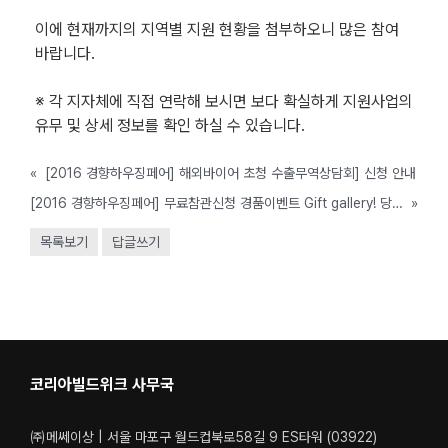
이에 현재까지의 지역별 지원 현황을 첨부하오니 많은 참여
바랍니다.
※ 각 지자체에 직접 연락해 보시면 보다 확실하게 지원사업의
유무 및 상세 정보를 확인 하실 수 있습니다.
«
[2016 경향하우징페어] 해외바이어 초청 수출무역상담회] 신청 안내
[2016 경향하우징페어] 무료참관신청 경품이벤트 Gift gallery! 당첨자 발표
»
목록보기
답글쓰기
코리아빌드위크 사무국
㈜메쎄이상 | 서울 마포구 월드컵북로58길 9 ES타워 (03922)