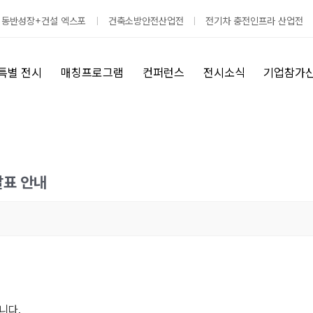
 동반성장+건설 엑스포
건축소방안전산업전
전기차 충전인프라 산업전
특별 전시
매칭프로그램
컨퍼런스
전시소식
기업참가
발표 안내
니다.