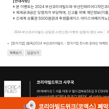
[안내사항]
※ 본 이벤트는 2024 부산코리아빌드와 부산인테리어디자인코
※ 제세공과금은 당첨자가 부담하며, 신고를 위해 개인정보(이름, 
※ 신세계 상품권 5000원권과 투썸플레이스 아이스아메리카노(R)
2024-부산코리아빌드-상담관-사전신청-이벤트-당첨자-명단.xlsx
«
[참가기업] (필독)2024 부산코리아빌드 - 참가기업 전시회 온라인 마케
목록보기
답글쓰기
코리아빌드위크 사무국
㈜메쎄이상 | 서울 마포구 월드컵북로58길 9 ES타워 (
copyright© KOREA BUILD WEEK. all rights res
코리아빌드위크(코엑스) 폐