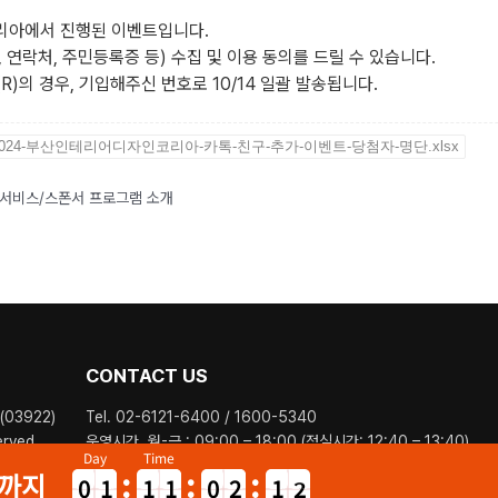
리아에서 진행된 이벤트입니다.
연락처, 주민등록증 등) 수집 및 이용 동의를 드릴 수 있습니다.
의 경우, 기입해주신 번호로 10/14 일괄 발송됩니다.
2024-부산인테리어디자인코리아-카톡-친구-추가-이벤트-당첨자-명단.xlsx
팅 서비스/스폰서 프로그램 소개
CONTACT US
03922)
Tel. 02-6121-6400 / 1600-5340
erved
운영시간. 월-금 : 09:00 – 18:00 (점심시간: 12:40 – 13:40)
Day
Time
막까지
0
1
1
1
0
2
1
9
0
0
0
5
1
0
1
2