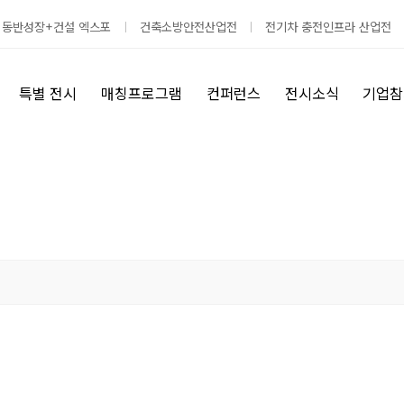
 동반성장+건설 엑스포
건축소방안전산업전
전기차 충전인프라 산업전
특별 전시
매칭프로그램
컨퍼런스
전시소식
기업참