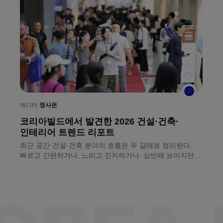
에디터
정사은
코리아빌드에서 발견한 2026 건설·건축·
에
인테리어 트렌드 리포트
ㅣ
최근 공간·건설·건축 분야의 흐름은 두 갈래로 정리된다.
개
빠르고 간편하거나, 느리고 진지하거나. 상반돼 보이지만
국
원인은 하나다. 현장의 숙련 인력은 줄고 인건비는 오르기
코
때문. 8월 8일(토)까지 서울 코엑스에서 열리는 〈2026
서
코리아빌드위크〉에서 두 흐름을 나란히 확인할 수 있다.
전
업계가 마련한 뾰족한 해법도 함께다.
건