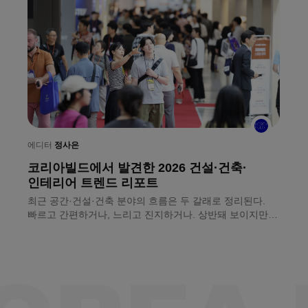
에디터
정사은
코리아빌드에서 발견한 2026 건설·건축·
에
인테리어 트렌드 리포트
ㅣ
최근 공간·건설·건축 분야의 흐름은 두 갈래로 정리된다.
개
빠르고 간편하거나, 느리고 진지하거나. 상반돼 보이지만
국
원인은 하나다. 현장의 숙련 인력은 줄고 인건비는 오르기
코
때문. 8월 8일(토)까지 서울 코엑스에서 열리는 〈2026
서
코리아빌드위크〉에서 두 흐름을 나란히 확인할 수 있다.
전
업계가 마련한 뾰족한 해법도 함께다.
건