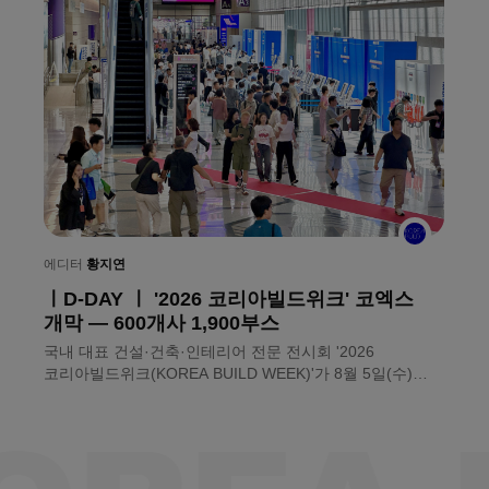
에
ㅣ
에디터
황지연
ㅣD-DAY ㅣ '2026 코리아빌드위크' 코엑스
눈
개막 — 600개사 1,900부스
〈
국내 대표 건설·건축·인테리어 전문 전시회 '2026
만
코리아빌드위크(KOREA BUILD WEEK)'가 8월 5일(수)
것
서울 코엑스에서 문을 열었다. ㈜메쎄이상이 주최하는 이번
전
전시회는 약 600개사, 1,900부스 규모로 건축자재와
건설기술, 인테리어 전반의 제품과 솔루션을 소개한다.