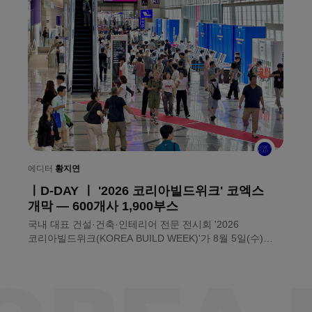
에
ㅣ
에디터
황지연
ㅣD-DAY ㅣ '2026 코리아빌드위크' 코엑스
눈
개막 — 600개사 1,900부스
〈
국내 대표 건설·건축·인테리어 전문 전시회 '2026
만
코리아빌드위크(KOREA BUILD WEEK)'가 8월 5일(수)
것
서울 코엑스에서 문을 열었다. ㈜메쎄이상이 주최하는 이번
전
전시회는 약 600개사, 1,900부스 규모로 건축자재와
건설기술, 인테리어 전반의 제품과 솔루션을 소개한다.