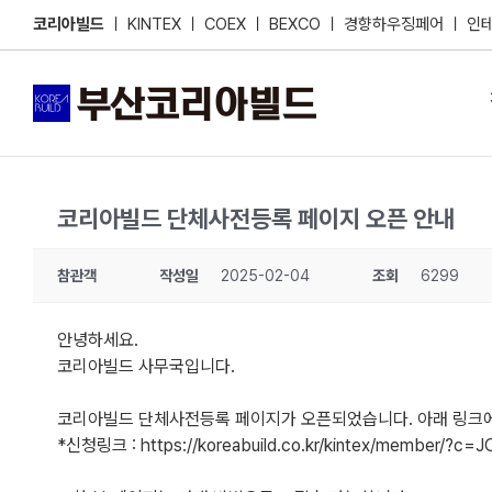
Skip
코리아빌드
ㅣ
KINTEX
ㅣ
COEX
ㅣ
BEXCO
ㅣ
경향하우징페어
ㅣ
인
to
content
코리아빌드 단체사전등록 페이지 오픈 안내
참관객
작성일
2025-02-04
조회
6299
안녕하세요.
코리아빌드 사무국입니다.
코리아빌드 단체사전등록 페이지가 오픈되었습니다. 아래 링크에
*신청링크 :
https://koreabuild.co.kr/kintex/member/?