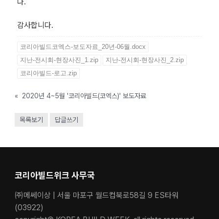
다.
감사합니다.
코리아빌드코엑스-보도자료_20년-06월.docx
지난-전시회-현장사진_1.zip
지난-전시회-현장사진_2.zip
코리아빌드-로고.zip
«
2020년 4~5월 '코리아빌드(코엑스)' 보도자료
목록보기
답글쓰기
코리아빌드위크 사무국
㈜메쎄이상 | 서울 마포구 월드컵북로58길 9 ES타워
(03922)