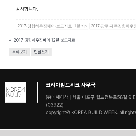
감사합니다.
2017-경향하우징페어-보도자료_1월.zip
2017-광주-제주경향하우징
«
2017 경향하우징페어 12월 보도자료
목록보기
답글쓰기
코리아빌드위크 사무국
㈜메쎄이상 | 서울 마포구 월드컵북로58길 9 
(03922)
copyright© KOREA BUILD WEEK. all right