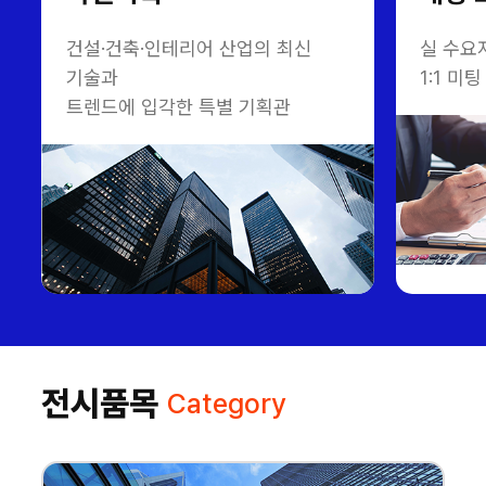
건설·건축·인테리어 산업의 최신
실 수요
기술과
1:1 
트렌드에 입각한 특별 기획관
전시품목
Category