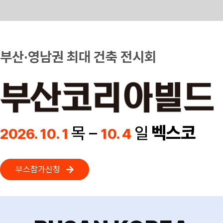
Skip
to
content
부산·영남권 최대 건축 전시회
벡스코
목 –
일
2026. 10. 1
10. 4
부스참가신청