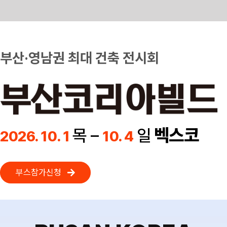
Skip
to
content
부산·영남권 최대 건축 전시회
벡스코
목 –
일
2026. 10. 1
10. 4
부스참가신청