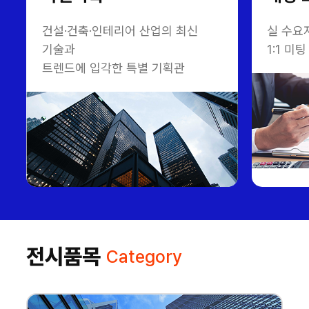
건설·건축·인테리어 산업의 최신
실 수요
기술과
1:1 
트렌드에 입각한 특별 기획관
전시품목
Category