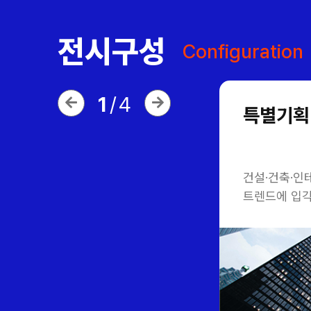
전시구성
Configuration
1
/
4
특별기획
건설·건축·인
트렌드에 입각