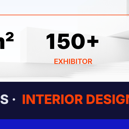
㎡
150
+
EXHIBITOR
·
INTERIOR DESIGN