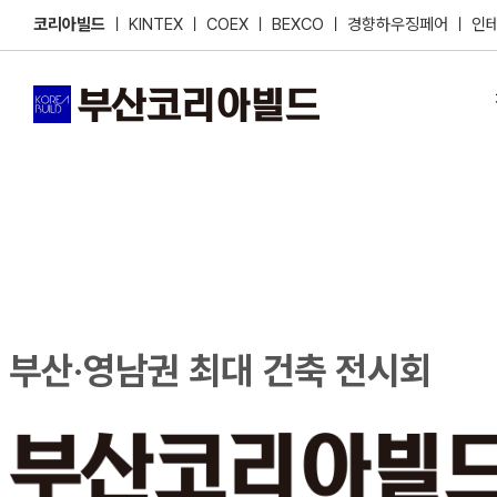
Skip
코리아빌드
ㅣ
KINTEX
ㅣ
COEX
ㅣ
BEXCO
ㅣ
경향하우징페어
ㅣ
인
to
content
부산·영남권 최대 건축 전시회