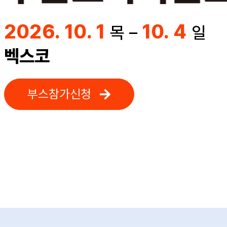
2026. 10. 1
10. 4
목 –
일
벡스코
부스참가신청