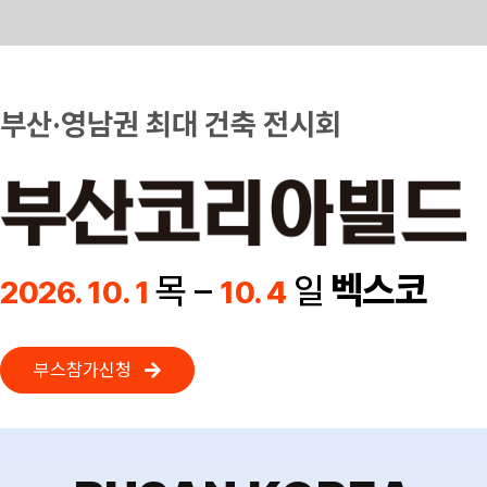
Skip
to
content
부산·영남권 최대 건축 전시회
벡스코
목 –
일
2026. 10. 1
10. 4
부스참가신청