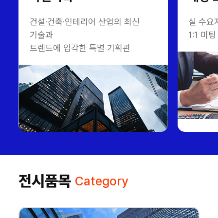
건설·건축·인테리어 산업의 최신
실 수요
기술과
1:1 
트렌드에 입각한 특별 기획관
전시품목
Category